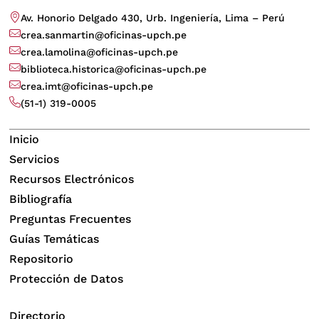
Av. Honorio Delgado 430, Urb. Ingeniería, Lima – Perú
crea.sanmartin@oficinas-upch.pe
crea.lamolina@oficinas-upch.pe
biblioteca.historica@oficinas-upch.pe
crea.imt@oficinas-upch.pe
(51-1) 319-0005
Inicio
Servicios
Recursos Electrónicos
Bibliografía
Preguntas Frecuentes
Guías Temáticas
Repositorio
Protección de Datos
Directorio