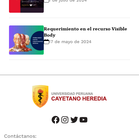
1 de julio de 2024
Requerimiento en el recurso Visible
Body
17 de mayo de 2024
facebook
instagram
twitter
youtube
Contáctanos: