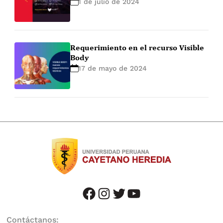
1 de julio de 2024
Requerimiento en el recurso Visible
Body
17 de mayo de 2024
facebook
instagram
twitter
youtube
Contáctanos: