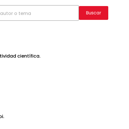
Buscar
, autor o tema
ividad científica.
i.